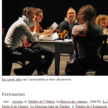
En savoir plus
sur l’association
à mots découverts
.
Partenariats
avec :
Artcena
, le
Théâtre de l’Odéon
, la
Maison des Auteurs
(SACD),
La 
Geste et de l'Image
,
Le Nouveau Gare au Théâtre
, le
Théâtre de l’Echangeur